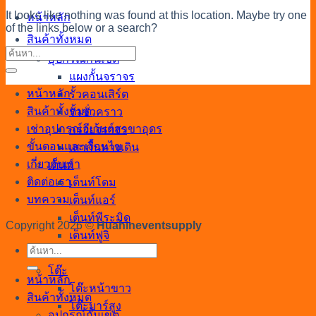
It looks like nothing was found at this location. Maybe try one
หน้าหลัก
of the links below or a search?
สินค้าทั้งหมด
อุปกรณ์กั้นเขต
แผงกั้นจราจร
หน้าหลัก
รั้วคอนเสิร์ต
สินค้าทั้งหมด
รั้วชั่วคราว
เช่าอุปกรณ์อีเว้นต์สาขาอุดร
กรวยจราจร
ขั้นตอนและเงื่อนไข
เสากั้นทางเดิน
เกี่ยวกับเรา
เต็นท์
ติดต่อเรา
เต็นท์โดม
บทความ
เต็นท์แอร์
เต็นท์พีระมิด
Copyright 2026 ©
Huahineventsupply
เต็นท์ฟูจิ
ค้นหา:
เต็นท์โค้ง
โต๊ะ
หน้าหลัก
โต๊ะหน้าขาว
สินค้าทั้งหมด
โต๊ะบาร์สูง
อุปกรณ์กั้นเขต