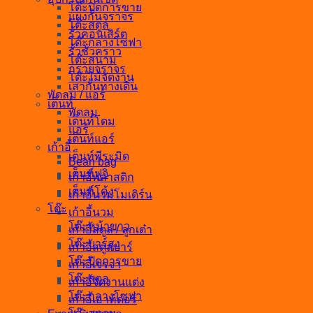
โต๊ะปิดการขาย
แผงกั้นจราจร
โต๊ะสตูล
รั้วคอนเสิร์ต
โต๊ะกลางโซฟา
รั้วชั่วคราว
โต๊ะสนาม
กรวยจราจร
โต๊ะไม้จัดงาน
เสากั้นทางเดิน
พัดลม / แอร์
เต็นท์
พัดลม
เต็นท์โดม
แอร์
เต็นท์แอร์
เก้าอี้
เต็นท์พีระมิด
Bean bag
เต็นท์ฟูจิ
เก้าอี้พลาสติก
เต็นท์โค้ง
เก้าอี้นวมโมเดิร์น
โต๊ะ
เก้าอี้นวม
โต๊ะหน้าขาว
เก้าอี้สตูล / ลูกเต๋า
โต๊ะบาร์สูง
เก้าอี้สตูลบาร์
โต๊ะปิดการขาย
เก้าอี้เจรจา
โต๊ะสตูล
เก้าอี้จัดงานแต่ง
โต๊ะกลางโซฟา
เก้าอี้เอาท์ดอร์