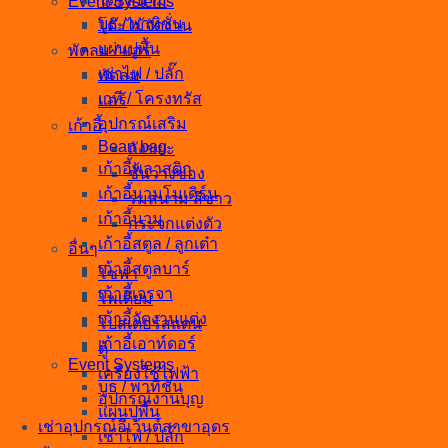
โต๊ะสนาม
Event Systems
บูธ / พาทิชั่น
โต๊ะไม้จัดงาน
แผ่นปูพื้น
พัดลม / แอร์
เช่าไฟ / ปลั๊ก
พัดลม
เวที / โครงทรัส
แอร์
อุปกรณ์เสริม
เก้าอี้
Bean bag
ถังขยะ
เก้าอี้พลาสติก
ชั้นวางของ
เก้าอี้นวมโมเดิร์น
ร่มสนาม สีขาว
เก้าอี้นวม
กระจกแต่งตัว
เก้าอี้สตูล / ลูกเต๋า
อื่นๆ
เก้าอี้สตูลบาร์
โซฟา
เก้าอี้เจรจา
โพเดียม
เก้าอี้จัดงานแต่ง
โปสเตอร์สแตน
เก้าอี้เอาท์ดอร์
ตู้
Event Systems
เครื่องใช้ไฟฟ้า
บูธ / พาทิชั่น
อุปกรณ์งานบุญ
แผ่นปูพื้น
เช่าอุปกรณ์อีเว้นต์สาขาอุดร
เช่าไฟ / ปลั๊ก