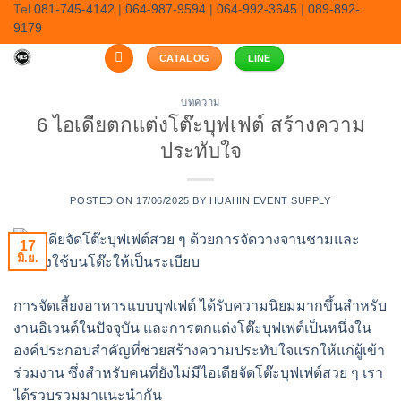
Skip
Tel
081-745-4142
|
064-987-9594
|
064-992-3645
|
089-892-
9179
to
content
CATALOG
LINE
บทความ
6 ไอเดียตกแต่งโต๊ะบุฟเฟต์ สร้างความ
ประทับใจ
POSTED ON
17/06/2025
BY
HUAHIN EVENT SUPPLY
17
มิ.ย.
การจัดเลี้ยงอาหารแบบบุฟเฟต์ ได้รับความนิยมมากขึ้นสำหรับ
งานอิเวนต์ในปัจจุบัน และการตกแต่งโต๊ะบุฟเฟต์เป็นหนึ่งใน
องค์ประกอบสำคัญที่ช่วยสร้างความประทับใจแรกให้แก่ผู้เข้า
ร่วมงาน ซึ่งสำหรับคนที่ยังไม่มีไอเดียจัดโต๊ะบุฟเฟต์สวย ๆ เรา
ได้รวบรวมมาแนะนำกัน