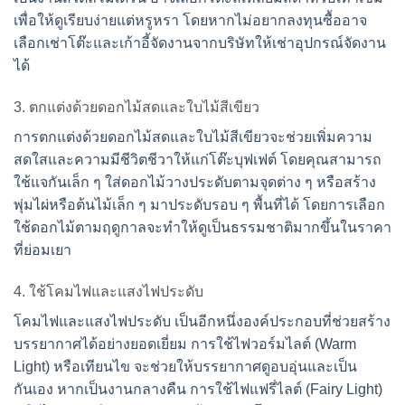
เพื่อให้ดูเรียบง่ายแต่หรูหรา โดยหากไม่อยากลงทุนซื้ออาจ
เลือก
เช่าโต๊ะและเก้าอี้จัดงาน
จากบริษัทให้เช่าอุปกรณ์จัดงาน
ได้
3. ตกแต่งด้วยดอกไม้สดและใบไม้สีเขียว
การตกแต่งด้วยดอกไม้สดและใบไม้สีเขียวจะช่วยเพิ่มความ
สดใสและความมีชีวิตชีวาให้แก่โต๊ะบุฟเฟต์ โดยคุณสามารถ
ใช้แจกันเล็ก ๆ ใส่ดอกไม้วางประดับตามจุดต่าง ๆ หรือสร้าง
พุ่มไผ่หรือต้นไม้เล็ก ๆ มาประดับรอบ ๆ พื้นที่ได้ โดยการเลือก
ใช้ดอกไม้ตามฤดูกาลจะทำให้ดูเป็นธรรมชาติมากขึ้นในราคา
ที่ย่อมเยา
4. ใช้โคมไฟและแสงไฟประดับ
โคมไฟและแสงไฟประดับ เป็นอีกหนึ่งองค์ประกอบที่ช่วยสร้าง
บรรยากาศได้อย่างยอดเยี่ยม การใช้ไฟวอร์มไลต์ (Warm
Light) หรือเทียนไข จะช่วยให้บรรยากาศดูอบอุ่นและเป็น
กันเอง หากเป็นงานกลางคืน การใช้ไฟแฟรี่ไลต์ (Fairy Light)