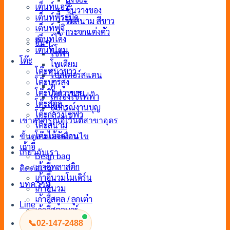
เต็นท์แอร์
ชั้นวางของ
เต็นท์พีระมิด
ร่มสนาม สีขาว
เต็นท์ฟูจิ
กระจกแต่งตัว
เต็นท์โค้ง
อื่นๆ
เต็นท์โดม
โซฟา
โต๊ะ
โพเดียม
โต๊ะหน้าขาว
โปสเตอร์สแตน
โต๊ะบาร์สูง
ตู้
โต๊ะปิดการขาย
เครื่องใช้ไฟฟ้า
โต๊ะสตูล
อุปกรณ์งานบุญ
โต๊ะกลางโซฟา
เช่าอุปกรณ์อีเว้นต์สาขาอุดร
โต๊ะสนาม
ขั้นตอนและเงื่อนไข
โต๊ะไม้จัดงาน
เก้าอี้
เกี่ยวกับเรา
Bean bag
เก้าอี้พลาสติก
ติดต่อเรา
เก้าอี้นวมโมเดิร์น
บทความ
เก้าอี้นวม
เก้าอี้สตูล / ลูกเต๋า
Line
เก้าอี้สตูลบาร์
เก้าอี้เจรจา
📞
02-147-2488