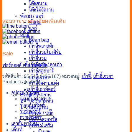
โต๊ะสนาม
โต๊ะไม้จัดงาน
พัดลม / แอร์
สอบถามรายละเอียดเพิ่มเติม
พัดลม
แอร์
เก้าอี้
Bean bag
เก้าอี้พลาสติก
เก้าอี้นวมโมเดิร์น
Sale
เก้าอี้นวม
เก้าอี้สตูล / ลูกเต๋า
ฟอร์ออยล์
เติ้ล
พลอยใส
เก้าอี้สตูลบาร์
รหัสสินค้า:
05-113 (H05/167)
หมวดหมู่:
เก้าอี้
,
เก้าอี้เจรจา
เก้าอี้เจรจา
Product categories
เก้าอี้จัดงานแต่ง
เก้าอี้เอาท์ดอร์
อุปกรณ์กั้นเขต
Event Systems
แผงกั้นจราจร
บูธ / พาทิชั่น
รั้วคอนเสิร์ต
แผ่นปูพื้น
รั้วชั่วคราว
เช่าไฟ / ปลั๊ก
กรวยจราจร
เวที / โครงทรัส
เสากั้นทางเดิน
อุปกรณ์เสริม
เต็นท์
ถังขยะ