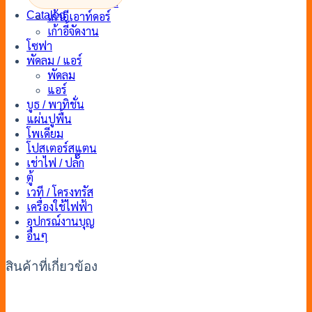
เก้าอี้จัดงานแต่ง
Catalog
เก้าอี้เอาท์ดอร์
เก้าอี้จัดงาน
โซฟา
พัดลม / แอร์
พัดลม
แอร์
บูธ / พาทิชั่น
แผ่นปูพื้น
โพเดียม
โปสเตอร์สแตน
เช่าไฟ / ปลั๊ก
ตู้
เวที / โครงทรัส
เครื่องใช้ไฟฟ้า
อุปกรณ์งานบุญ
อื่นๆ
สินค้าที่เกี่ยวข้อง