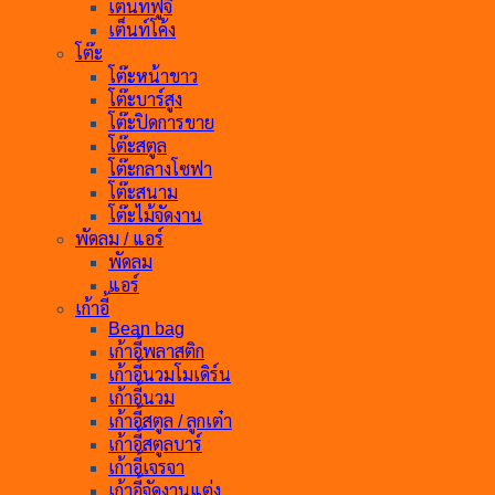
เต็นท์ฟูจิ
เต็นท์โค้ง
โต๊ะ
โต๊ะหน้าขาว
โต๊ะบาร์สูง
โต๊ะปิดการขาย
โต๊ะสตูล
โต๊ะกลางโซฟา
โต๊ะสนาม
โต๊ะไม้จัดงาน
พัดลม / แอร์
พัดลม
แอร์
เก้าอี้
Bean bag
เก้าอี้พลาสติก
เก้าอี้นวมโมเดิร์น
เก้าอี้นวม
เก้าอี้สตูล / ลูกเต๋า
เก้าอี้สตูลบาร์
เก้าอี้เจรจา
เก้าอี้จัดงานแต่ง