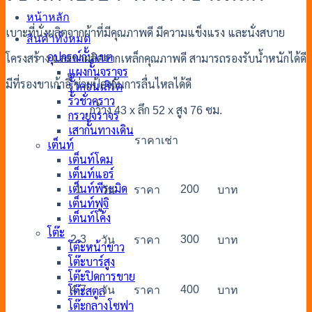
หน้าหลัก
เบาะที่นั่งผลิตจากผ้าที่มีคุณภาพดี มีความแข็งแรง และนั่งสบาย
สินค้าทั้งหมด
อุปกรณ์กั้นเขต
โครงสร้าง และขาผลิตจากเหล็กคุณภาพดี สามารถรองรับน้ำหนักได้ดี
แผงกั้นจราจร
มีที่รองขาเก้าอี้ ช่วยป้องกันการลื่นไหลได้ดี
รั้วคอนเสิร์ต
รั้วชั่วคราว
กว้าง 43 x ลึก 52 x สูง 76 ซม.
กรวยจราจร
เสากั้นทางเดิน
ราคาเช่า
เต็นท์
เต็นท์โดม
เต็นท์แอร์
1
200
เต็นท์พีระมิด
วัน
ราคา
บาท
เต็นท์ฟูจิ
เต็นท์โค้ง
โต๊ะ
2-3
300
วัน
ราคา
บาท
โต๊ะหน้าขาว
โต๊ะบาร์สูง
โต๊ะปิดการขาย
4-7
400
วัน
ราคา
บาท
โต๊ะสตูล
โต๊ะกลางโซฟา