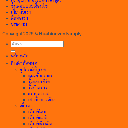
เช่าอุปกรณ์อีเว้นต์สาขาอุดร
ขั้นตอนและเงื่อนไข
เกี่ยวกับเรา
ติดต่อเรา
บทความ
Copyright 2026 ©
Huahineventsupply
ค้นหา:
หน้าหลัก
สินค้าทั้งหมด
อุปกรณ์กั้นเขต
แผงกั้นจราจร
รั้วคอนเสิร์ต
รั้วชั่วคราว
กรวยจราจร
เสากั้นทางเดิน
เต็นท์
เต็นท์โดม
เต็นท์แอร์
เต็นท์พีระมิด