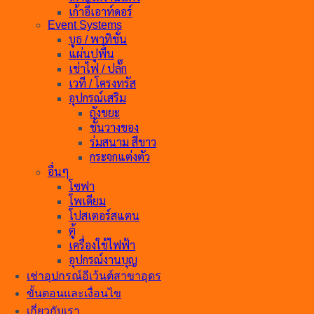
เก้าอี้เอาท์ดอร์
Event Systems
บูธ / พาทิชั่น
แผ่นปูพื้น
เช่าไฟ / ปลั๊ก
เวที / โครงทรัส
อุปกรณ์เสริม
ถังขยะ
ชั้นวางของ
ร่มสนาม สีขาว
กระจกแต่งตัว
อื่นๆ
โซฟา
โพเดียม
โปสเตอร์สแตน
ตู้
เครื่องใช้ไฟฟ้า
อุปกรณ์งานบุญ
เช่าอุปกรณ์อีเว้นต์สาขาอุดร
ขั้นตอนและเงื่อนไข
เกี่ยวกับเรา