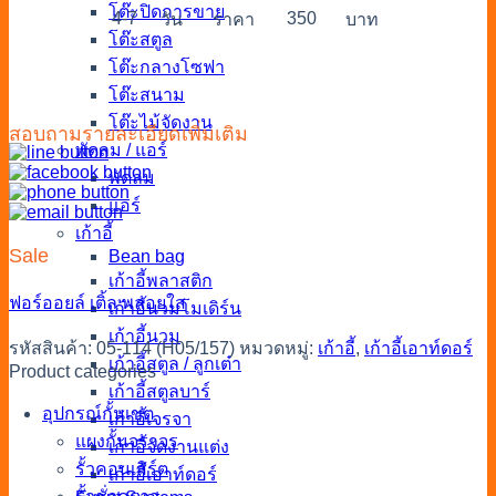
โต๊ะปิดการขาย
4-7
350
วัน
ราคา
บาท
โต๊ะสตูล
โต๊ะกลางโซฟา
โต๊ะสนาม
โต๊ะไม้จัดงาน
สอบถามรายละเอียดเพิ่มเติม
พัดลม / แอร์
พัดลม
แอร์
เก้าอี้
Sale
Bean bag
เก้าอี้พลาสติก
ฟอร์ออยล์
เติ้ล
พลอยใส
เก้าอี้นวมโมเดิร์น
เก้าอี้นวม
รหัสสินค้า:
05-114 (H05/157)
หมวดหมู่:
เก้าอี้
,
เก้าอี้เอาท์ดอร์
เก้าอี้สตูล / ลูกเต๋า
Product categories
เก้าอี้สตูลบาร์
อุปกรณ์กั้นเขต
เก้าอี้เจรจา
แผงกั้นจราจร
เก้าอี้จัดงานแต่ง
รั้วคอนเสิร์ต
เก้าอี้เอาท์ดอร์