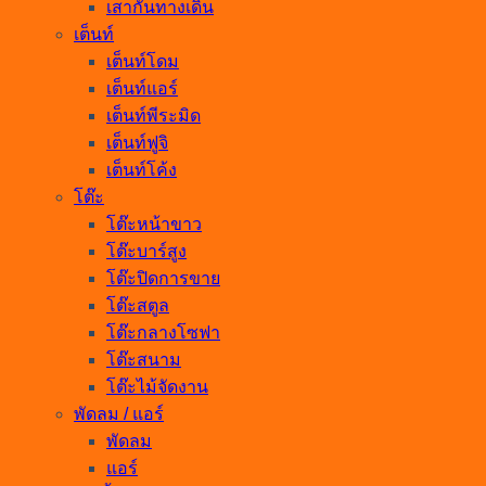
เสากั้นทางเดิน
เต็นท์
เต็นท์โดม
เต็นท์แอร์
เต็นท์พีระมิด
เต็นท์ฟูจิ
เต็นท์โค้ง
โต๊ะ
โต๊ะหน้าขาว
โต๊ะบาร์สูง
โต๊ะปิดการขาย
โต๊ะสตูล
โต๊ะกลางโซฟา
โต๊ะสนาม
โต๊ะไม้จัดงาน
พัดลม / แอร์
พัดลม
แอร์