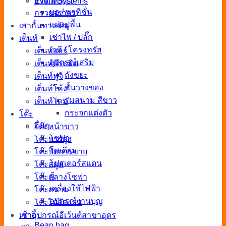
รั้วชั่วคราว
Event Systems
บูธ / พาทิชั่น
กรวยจราจร
แผ่นปูพื้น
เสากั้นทางเดิน
เช่าไฟ / ปลั๊ก
เต็นท์
เวที / โครงทรัส
เต็นท์แอร์
อุปกรณ์เสริม
เต็นท์พีระมิด
ถังขยะ
เต็นท์ฟูจิ
ชั้นวางของ
เต็นท์โค้ง
ร่มสนาม สีขาว
เต็นท์โดม
กระจกแต่งตัว
โต๊ะ
อื่นๆ
โต๊ะหน้าขาว
โซฟา
โต๊ะบาร์สูง
โพเดียม
โต๊ะปิดการขาย
โปสเตอร์สแตน
โต๊ะสตูล
ตู้
โต๊ะกลางโซฟา
เครื่องใช้ไฟฟ้า
โต๊ะสนาม
อุปกรณ์งานบุญ
โต๊ะไม้จัดงาน
เก้าอี้
เช่าอุปกรณ์อีเว้นต์สาขาอุดร
Bean bag