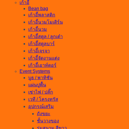
เก้าอี้
Bean bag
เก้าอี้พลาสติก
เก้าอี้นวมโมเดิร์น
เก้าอี้นวม
เก้าอี้สตูล / ลูกเต๋า
เก้าอี้สตูลบาร์
เก้าอี้เจรจา
เก้าอี้จัดงานแต่ง
เก้าอี้เอาท์ดอร์
Event Systems
บูธ / พาทิชั่น
แผ่นปูพื้น
เช่าไฟ / ปลั๊ก
เวที / โครงทรัส
อุปกรณ์เสริม
ถังขยะ
ชั้นวางของ
ร่มสนาม สีขาว