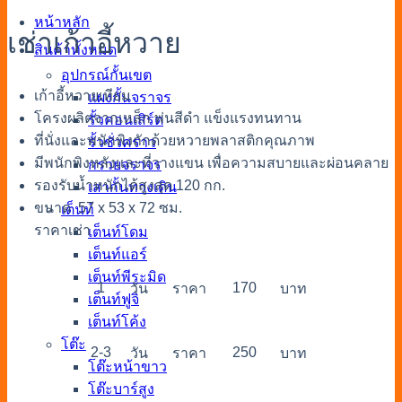
หน้าหลัก
เช่าเก้าอี้หวาย
สินค้าทั้งหมด
อุปกรณ์กั้นเขต
เก้าอี้หวายเทียม
แผงกั้นจราจร
โครงผลิตจากเหล็ก พ่นสีดำ แข็งแรงทนทาน
รั้วคอนเสิร์ต
ที่นั่งและพนักพิงถักด้วยหวายพลาสติกคุณภาพ
รั้วชั่วคราว
มีพนักพิงหลังและที่วางแขน เพื่อความสบายและผ่อนคลาย
กรวยจราจร
รองรับน้ำหนักได้สูงสุด 120 กก.
เสากั้นทางเดิน
ขนาด 57 x 53 x 72 ซม.
เต็นท์
ราคาเช่า
เต็นท์โดม
เต็นท์แอร์
เต็นท์พีระมิด
1
170
วัน
ราคา
บาท
เต็นท์ฟูจิ
เต็นท์โค้ง
โต๊ะ
2-3
250
วัน
ราคา
บาท
โต๊ะหน้าขาว
โต๊ะบาร์สูง