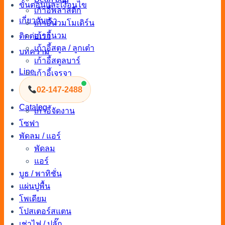
ขั้นตอนและเงื่อนไข
เก้าอี้พลาสติก
เกี่ยวกับเรา
เก้าอี้นวมโมเดิร์น
เก้าอี้นวม
ติดต่อเรา
เก้าอี้สตูล / ลูกเต๋า
บทความ
เก้าอี้สตูลบาร์
Line
เก้าอี้เจรจา
เก้าอี้จัดงานแต่ง
02-147-2488
เก้าอี้เอาท์ดอร์
Catalog
เก้าอี้จัดงาน
โซฟา
พัดลม / แอร์
พัดลม
แอร์
บูธ / พาทิชั่น
แผ่นปูพื้น
โพเดียม
โปสเตอร์สแตน
เช่าไฟ / ปลั๊ก