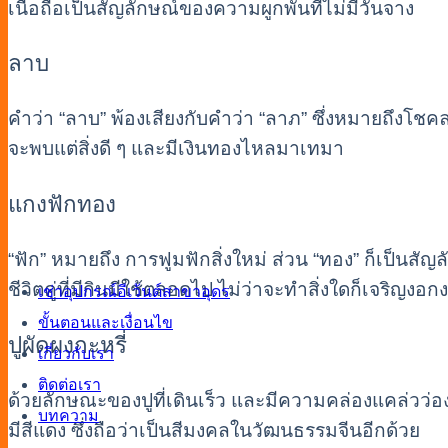
เนื้อถือเป็นสัญลักษณ์ของความผูกพันที่ไม่มีวันจาง
ลาบ
คำว่า “ลาบ” พ้องเสียงกับคำว่า “ลาภ” ซึ่งหมายถึงโชค
จะพบแต่สิ่งดี ๆ และมีเงินทองไหลมาเทมา
แกงฟักทอง
“ฟัก” หมายถึง การฟูมฟักสิ่งใหม่ ส่วน “ทอง” ก็เป็น
ชีวิตคู่ที่มีกินมีใช้ตลอดไป ไม่ว่าจะทำสิ่งใดก็เจริญงอก
เช่าอุปกรณ์อีเว้นต์สาขาอุดร
ขั้นตอนและเงื่อนไข
ปูผัดผงกะหรี่
เกี่ยวกับเรา
ติดต่อเรา
ด้วยลักษณะของปูที่เดินเร็ว และมีความคล่องแคล่วว่องไว
บทความ
มีสีแดง ซึ่งถือว่าเป็นสีมงคลในวัฒนธรรมจีนอีกด้วย