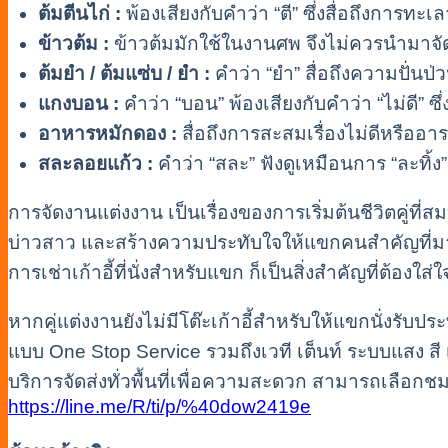
ต้มตีนไก่ :
พ้องเสียงกับคำว่า “ตี” ซึ่งสื่อถึงการทะเ
ข้าวต้ม :
ข้าวต้มมักใช้ในงานศพ จึงไม่ควรนำมาจั
ต้มยำ / ต้มแซ่บ / ยำ :
คำว่า “ยำ” สื่อถึงความปั่นป่
แกงบอน :
คำว่า “บอน” พ้องเสียงกับคำว่า “ไม่ดี” ซึ
อาหารหมักดอง :
สื่อถึงการสะสมเรื่องไม่ดีหรืออา
สละลอยแก้ว :
คำว่า “สละ” ฟังดูเหมือนการ “ละทิ้ง” ซ
การจัดงานแต่งงาน เป็นเรื่องของการเริ่มต้นชีวิตคู่ที่ส
บ่าวสาว และสร้างความประทับใจให้แขกคนสำคัญที่มาร่
การเช่าเก้าอี้ที่นั่งสำหรับแขก ก็เป็นสิ่งสำคัญที่ต้
หากคู่แต่งงานยังไม่มีโต๊ะเก้าอี้สำหรับให้แขกนั่งรั
แบบ One Stop Service รวมถึงเวที เต็นท์ ระบบแสง สี 
บริการจัดส่งทั่วพื้นที่เพื่อความสะดวก สามารถเลือกชมส
https://line.me/R/ti/p/%40dow2419e