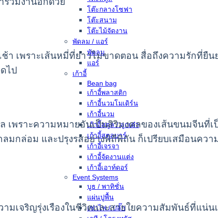
าร่วมงานอีกด้วย
โต๊ะกลางโซฟา
โต๊ะสนาม
โต๊ะไม้จัดงาน
พัดลม / แอร์
พัดลม
า เพราะเส้นหมี่ที่ยาวไม่ขาดตอน สื่อถึงความรักที่ยืนยาว
แอร์
อดไป
เก้าอี้
Bean bag
เก้าอี้พลาสติก
เก้าอี้นวมโมเดิร์น
เก้าอี้นวม
คล เพราะความหมายอันเป็นสิริมงคลของเส้นขนมจีนที่เป็
เก้าอี้สตูล / ลูกเต๋า
เก้าอี้สตูลบาร์
กลมกล่อม และปรุงรสอย่างพิถีพิถัน ก็เปรียบเสมือนความรัก
เก้าอี้เจรจา
เก้าอี้จัดงานแต่ง
เก้าอี้เอาท์ดอร์
Event Systems
บูธ / พาทิชั่น
แผ่นปูพื้น
ื่อถึงความเจริญรุ่งเรืองในชีวิตและสายใยความสัมพันธ์ที
เช่าไฟ / ปลั๊ก