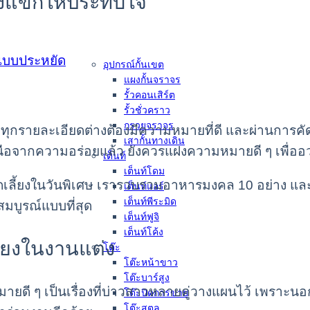
ยงแขกให้ประทับใจ
อุปกรณ์กั้นเขต
แผงกั้นจราจร
รั้วคอนเสิร์ต
รั้วชั่วคราว
กรวยจราจร
คู่ ทุกรายละเอียดต่างต้องมีความหมายที่ดี และผ่านการคั
เสากั้นทางเดิน
ือจากความอร่อยแล้ว ยังควรแฝงความหมายดี ๆ เพื่ออวยพ
เต็นท์
เต็นท์โดม
้ยงในวันพิเศษ เรารวบรวมอาหารมงคล 10 อย่าง และเมนู
เต็นท์แอร์
เต็นท์พีระมิด
สมบูรณ์แบบที่สุด
เต็นท์ฟูจิ
เต็นท์โค้ง
้ยงในงานแต่ง
โต๊ะ
โต๊ะหน้าขาว
โต๊ะบาร์สูง
ดี ๆ เป็นเรื่องที่บ่าวสาวหลายคู่วางแผนไว้ เพราะนอก
โต๊ะปิดการขาย
โต๊ะสตูล