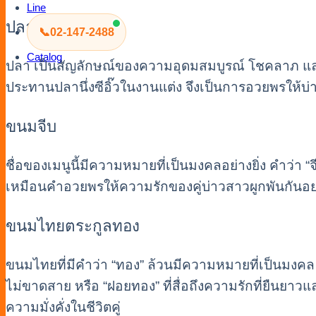
Line
ปลานึ่งซีอิ๊ว
📞
02-147-2488
Catalog
ปลา เป็นสัญลักษณ์ของความอุดมสมบูรณ์ โชคลาภ และคว
ประทานปลานึ่งซีอิ๊วในงานแต่ง จึงเป็นการอวยพรให้บ่า
ขนมจีบ
ชื่อของเมนูนี้มีความหมายที่เป็นมงคลอย่างยิ่ง คำว่า “จ
เหมือนคำอวยพรให้ความรักของคู่บ่าวสาวผูกพันกันอย่
ขนมไทยตระกูลทอง
ขนมไทยที่มีคำว่า “ทอง” ล้วนมีความหมายที่เป็นมงคล 
ไม่ขาดสาย หรือ “ฝอยทอง” ที่สื่อถึงความรักที่ยืนยา
ความมั่งคั่งในชีวิตคู่