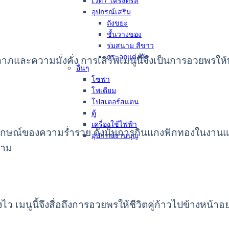
เวที / โครงทรัส
อุปกรณ์เสริม
ถังขยะ
ชั้นวางของ
ร่มสนาม สีขาว
กระจกแต่งตัว
ลาภและความมั่งคั่ง การเสิร์ฟเมนูนี้จึงเป็นการอวยพรใ
อื่นๆ
โซฟา
โพเดียม
โปสเตอร์สแตน
ตู้
เครื่องใช้ไฟฟ้า
สัญลักษณ์ของความร่ำรวย ดังนั้นการกินแกงฟักทองในงานแ
อุปกรณ์งานบุญ
งาม
 เมนูนี้จึงสื่อถึงการอวยพรให้ชีวิตคู่ก้าวไปข้างหน้าอย