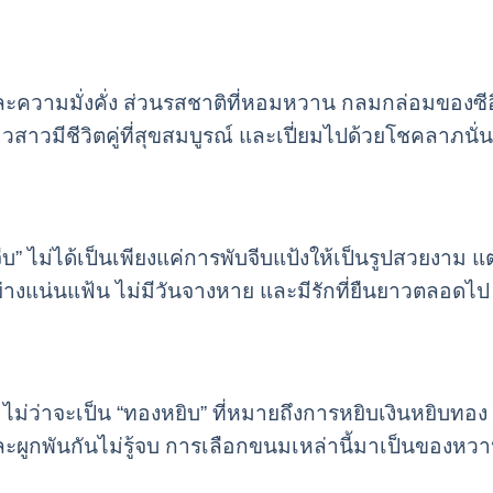
ามมั่งคั่ง ส่วนรสชาติที่หอมหวาน กลมกล่อมของซีอิ๊วก
วสาวมีชีวิตคู่ที่สุขสมบูรณ์ และเปี่ยมไปด้วยโชคลาภนั่
ีบ” ไม่ได้เป็นเพียงแค่การพับจีบแป้งให้เป็นรูปสวยงาม แต่
างแน่นแฟ้น ไม่มีวันจางหาย และมีรักที่ยืนยาวตลอดไป
ไม่ว่าจะเป็น “ทองหยิบ” ที่หมายถึงการหยิบเงินหยิบทอง
วและผูกพันกันไม่รู้จบ การเลือกขนมเหล่านี้มาเป็นของห