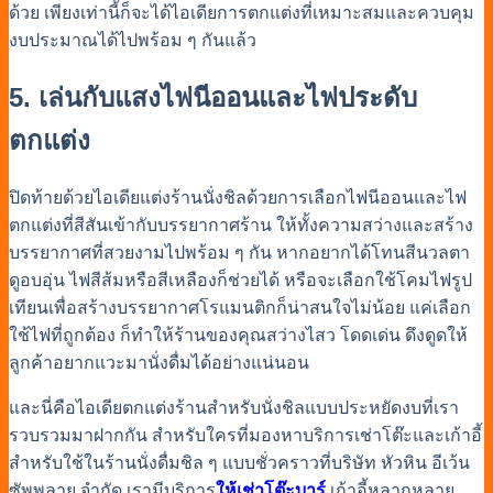
ด้วย เพียงเท่านี้ก็จะได้ไอเดียการตกแต่งที่เหมาะสมและควบคุม
งบประมาณได้ไปพร้อม ๆ กันแล้ว
5. เล่นกับแสงไฟนีออนและไฟประดับ
ตกแต่ง
ปิดท้ายด้วยไอเดียแต่งร้านนั่งชิลด้วยการเลือกไฟนีออนและไฟ
ตกแต่งที่สีสันเข้ากับบรรยากาศร้าน ให้ทั้งความสว่างและสร้าง
บรรยากาศที่สวยงามไปพร้อม ๆ กัน หากอยากได้โทนสีนวลตา
ดูอบอุ่น ไฟสีส้มหรือสีเหลืองก็ช่วยได้ หรือจะเลือกใช้โคมไฟรูป
เทียนเพื่อสร้างบรรยากาศโรแมนติกก็น่าสนใจไม่น้อย แค่เลือก
ใช้ไฟที่ถูกต้อง ก็ทำให้ร้านของคุณสว่างไสว โดดเด่น ดึงดูดให้
ลูกค้าอยากแวะมานั่งดื่มได้อย่างแน่นอน
และนี่คือไอเดียตกแต่งร้านสำหรับนั่งชิลแบบประหยัดงบที่เรา
รวบรวมมาฝากกัน สำหรับใครที่มองหาบริการเช่าโต๊ะและเก้าอี้
สำหรับใช้ในร้านนั่งดื่มชิล ๆ แบบชั่วคราวที่บริษัท หัวหิน อีเว้น
ซัพพลาย จำกัด เรามีบริการ
ให้เช่าโต๊ะบาร์
เก้าอี้หลากหลาย