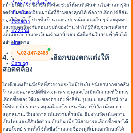
ขั้นตอนและเงื่อนไข
หมายโดยตรง ซึ่งวิธีหนึ่งที่จะช่วยให้คนที่เดินผ่านไปผ่านมารู้จัก
เกี่ยวกับเรา
จดจำ และแวะเวียนมานั่งที่ร้านของคุณได้ คือการเลือกใช้สีสัน
ของโต๊ะ เก้าอี้ ป้ายชื่อร้าน และอุปกรณ์ตกแต่งอื่น ๆ ที่สะดุดตา
ติดต่อเรา
และสอดคล้องกับคอนเซปต์ของร้าน ทำให้ผู้ที่สัญจรผ่านสังเกต
บทความ
เห็นและอยากแวะเวียนเข้ามานั่งเล่น นั่งดื่มกันในยามค่ำคืนได้
อย่างง่ายดาย
Line
📞
02-147-2488
4. วางธีมให้ชัด เลือกของตกแต่งให้
Catalog
สอดคล้อง
ไอเดียแต่งร้านนั่งชิลที่สวยงามจะไม่มีประโยชน์เลยหากขาดธีม
ร้านและคอนเซปต์ที่ชัดเจน เพราะคุณจะไม่มีหลักเกณฑ์ในการ
เลือกซื้อของใช้และของตกแต่ง ทั้งสีสัน รูปแบบ และดีไซน์ วาง
ให้ชัดว่าธีมร้านของคุณคืออะไร เช่น ธีมคาร์นิวัล เน้นความ
สนุกสนาน, ธีมอวกาศ เน้นความล้ำสมัย, ธีมงานวัด เน้นความ
เป็นไทยและสีสันจัดจ้าน เป็นต้น เพื่อให้สามารถเลือกซื้อของได้
ตอบโจทย์ รวมทั้งใช้ตั้งชื่อร้านและชื่อเมนูที่เป็นเอกลักษณ์ได้