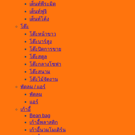
เต็นท์พีระมิด
เต็นท์ฟูจิ
เต็นท์โค้ง
โต๊ะ
โต๊ะหน้าขาว
โต๊ะบาร์สูง
โต๊ะปิดการขาย
โต๊ะสตูล
โต๊ะกลางโซฟา
โต๊ะสนาม
โต๊ะไม้จัดงาน
พัดลม / แอร์
พัดลม
แอร์
เก้าอี้
Bean bag
เก้าอี้พลาสติก
เก้าอี้นวมโมเดิร์น