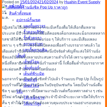
Posted on
15/01/2024
21/02/2024
by
Huahin Event Supply
หน้าหลัก
15
สินค้าทั้งหมด
ม.ค.
อุปกรณ์กั้นเขต
แผงกั้นจราจร
ปฏิเสธไม่ได้เลยว่านอกจากจะมีเครื่องดื่มให้เลือกดื่มหลาย
รั้วคอนเสิร์ต
ประเภท มีบาร์เทนเดอร์ฝีมือดีคอยชงค็อกเทลและม็อกเทลหลาก
รั้วชั่วคราว
รสชาติให้ชิม มีกับแกล้มอร่อย ๆ ให้บริการ และมีเสียงเพลง
กรวยจราจร
เพราะ ๆ จากลำโพงชั้นดีเปิดคลอเพื่อสร้างบรรยากาศแล้ว ไอ
เสากั้นทางเดิน
เดียแต่งร้านนั่งชิลถือเป็นอีกหนึ่งปัจจัยสำคัญที่จะส่งให้ร้านนั่ง
เต็นท์
ชิลและนั่งดื่มทั้งหลายประสบความสำเร็จได้ เพราะจุดประสงค์
เต็นท์โดม
หนึ่งที่หลายคนเลือกมานั่งร้านเหล่านี้ ก็เพื่อดื่มด่ำกับบรรยากาศ
เต็นท์แอร์
และผ่อนคลายความเครียดนั่นเอง
เต็นท์พีระมิด
นอกจากร้านสำหรับนั่งชิลทั่วไปแล้ว ร้านแบบ Pop Up ก็เป็นรูป
เต็นท์ฟูจิ
แบบร้านที่ได้รับความนิยมในปัจจุบันเช่นกัน โดยเป็นร้านนั่งดื่ม
เต็นท์โค้ง
ชิล ๆ แบบชั่วคราวที่เปิดตามงานอิเวนต์หรือเทศกาลต่าง ๆ เช่น
โต๊ะ
ปีใหม่ คริสต์มาส หรืองานประจำปี มักมีระยะเวลาเปิดให้บริการ
โต๊ะหน้าขาว
สั้น ๆ ทำให้เจ้าของร้านต้องควบคุมงบประมาณอย่างรอบคอบ
โต๊ะบาร์สูง