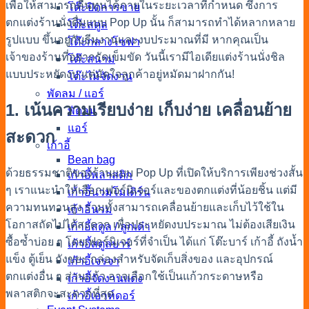
เพื่อให้สามารถคืนทุนได้ภายในระยะเวลาที่กำหนด ซึ่งการ
โต๊ะปิดการขาย
ตกแต่งร้านนั่งดื่มแบบ Pop Up นั้น ก็สามารถทำได้หลากหลาย
โต๊ะสตูล
รูปแบบ ขึ้นอยู่กับธีมงานและงบประมาณที่มี หากคุณเป็น
โต๊ะกลางโซฟา
เจ้าของร้านที่อยากรัดเข็มขัด วันนี้เรามีไอเดียแต่งร้านนั่งชิล
โต๊ะสนาม
แบบประหยัดงบ แต่มัดใจลูกค้าอยู่หมัดมาฝากกัน!
โต๊ะไม้จัดงาน
พัดลม / แอร์
1. เน้นความเรียบง่าย เก็บง่าย เคลื่อนย้าย
พัดลม
แอร์
สะดวก
เก้าอี้
Bean bag
ด้วยธรรมชาติของร้านแบบ Pop Up ที่เปิดให้บริการเพียงช่วงสั้น
เก้าอี้พลาสติก
ๆ เราแนะนำให้เลือกเฟอร์นิเจอร์และของตกแต่งที่น้อยชิ้น แต่มี
เก้าอี้นวมโมเดิร์น
ความทนทานสูง รวมทั้งสามารถเคลื่อนย้ายและเก็บไว้ใช้ใน
เก้าอี้นวม
โอกาสถัดไปได้สะดวก เพื่อประหยัดงบประมาณ ไม่ต้องเสียเงิน
เก้าอี้สตูล / ลูกเต๋า
ซื้อซ้ำบ่อย ๆ โดยเฟอร์นิเจอร์ที่จำเป็น ได้แก่ โต๊ะบาร์ เก้าอี้ ถังน้ำ
เก้าอี้สตูลบาร์
แข็ง ตู้เย็น ถังขยะ กล่องสำหรับจัดเก็บสิ่งของ และอุปกรณ์
เก้าอี้เจรจา
ตกแต่งอื่น ๆ ส่วนแก้ว อาจเลือกใช้เป็นแก้วกระดาษหรือ
เก้าอี้จัดงานแต่ง
พลาสติกจะสะดวกที่สุด
เก้าอี้เอาท์ดอร์