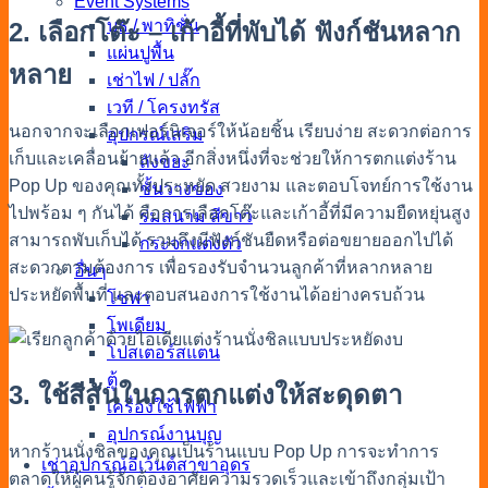
Event Systems
บูธ / พาทิชั่น
2. เลือกโต๊ะ – เก้าอี้ที่พับได้ ฟังก์ชันหลาก
แผ่นปูพื้น
หลาย
เช่าไฟ / ปลั๊ก
เวที / โครงทรัส
นอกจากจะเลือกเฟอร์นิเจอร์ให้น้อยชิ้น เรียบง่าย สะดวกต่อการ
อุปกรณ์เสริม
เก็บและเคลื่อนย้ายแล้ว อีกสิ่งหนึ่งที่จะช่วยให้การตกแต่งร้าน
ถังขยะ
Pop Up ของคุณทั้งประหยัด สวยงาม และตอบโจทย์การใช้งาน
ชั้นวางของ
ไปพร้อม ๆ กันได้ คือการเลือกโต๊ะและเก้าอี้ที่มีความยืดหยุ่นสูง
ร่มสนาม สีขาว
สามารถพับเก็บได้ รวมถึงมีฟังก์ชันยืดหรือต่อขยายออกไปได้
กระจกแต่งตัว
สะดวกตามต้องการ เพื่อรองรับจำนวนลูกค้าที่หลากหลาย
อื่นๆ
ประหยัดพื้นที่ และตอบสนองการใช้งานได้อย่างครบถ้วน
โซฟา
โพเดียม
โปสเตอร์สแตน
ตู้
3. ใช้สีสันในการตกแต่งให้สะดุดตา
เครื่องใช้ไฟฟ้า
อุปกรณ์งานบุญ
หากร้านนั่งชิลของคุณเป็นร้านแบบ Pop Up การจะทำการ
เช่าอุปกรณ์อีเว้นต์สาขาอุดร
ตลาดให้ผู้คนรู้จักต้องอาศัยความรวดเร็วและเข้าถึงกลุ่มเป้า